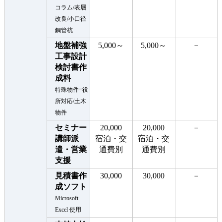
コラム/表層
改良/小口径
鋼管杭
地盤補強
5,000～
5,000～
－
工事設計
検討書作
成料
特殊物件=役
所対応/土木
物件
セミナー
20,000
20,000
－
講師派
宿泊・交
宿泊・交
遣・営業
通費別
通費別
支援
見積書作
30,000
30,000
－
成ソフト
Microsoft
Excel 使用