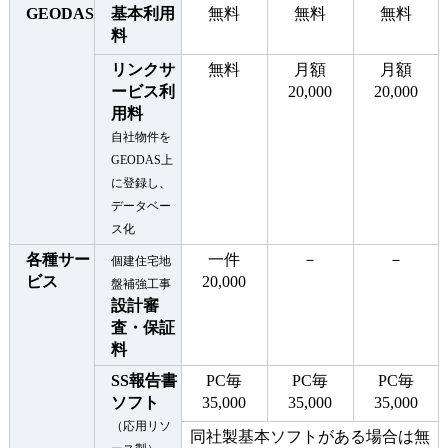
GEODAS
基本利用
無料
無料
無料
料
リンクサ
無料
月額
月額
ービス利
20,000
20,000
用料
自社物件を
GEODAS上
に登録し、
データベー
ス化
各種サー
一件
－
－
個建住宅地
ビス
20,000
盤補強工事
設計審
査・保証
料
SS報告書
PC毎
PC毎
PC毎
ソフト
35,000
35,000
35,000
（応用リソ
同社製基本ソフトがある場合は無