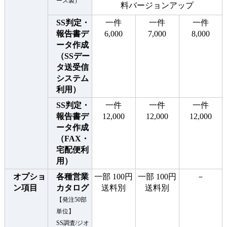
ース製）
料バージョンアップ
SS判定・
一件
一件
一件
報告書デ
6,000
7,000
8,000
ータ作成
（SSデー
タ送受信
システム
利用）
SS判定・
一件
一件
一件
報告書デ
12,000
12,000
12,000
ータ作成
（FAX・
宅配便利
用）
オプショ
各種営業
一部 100円
一部 100円
－
ン項目
カタログ
送料別
送料別
【発注50部
単位】
SS調査/ジオ