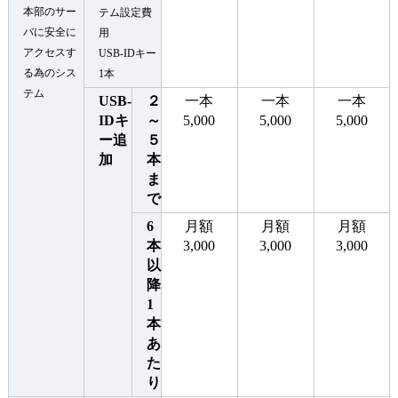
本部のサー
テム設定費
バに安全に
用
アクセスす
USB-IDキー
る為のシス
1本
テム
USB-
２
一本
一本
一本
IDキ
～
5,000
5,000
5,000
ー追
５
加
本
ま
で
6
月額
月額
月額
本
3,000
3,000
3,000
以
降
1
本
あ
た
り