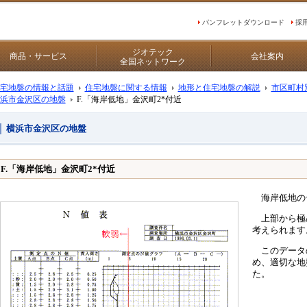
パンフレットダウンロード
採
ジオテック
商品・サービス
会社案内
全国ネットワーク
宅地盤の情報と話題
住宅地盤に関する情報
地形と住宅地盤の解説
市区町村
浜市金沢区の地盤
F.「海岸低地」金沢町2*付近
横浜市金沢区の地盤
F.「海岸低地」金沢町2*付近
海岸低地の
上部から極
考えられます
このデータ
め、適切な地
た。