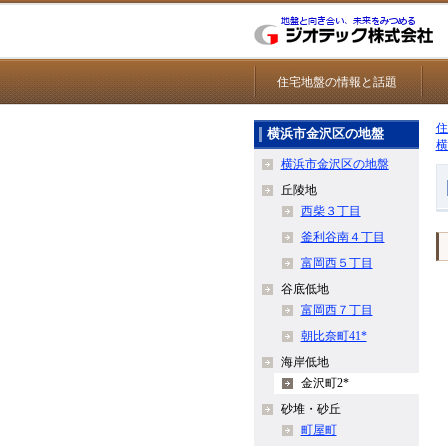
住宅地盤の情報と話題
住
横浜市金沢区の地盤
横
横浜市金沢区の地盤
丘陵地
西柴３丁目
釜利谷南４丁目
富岡西５丁目
谷底低地
富岡西７丁目
朝比奈町41*
海岸低地
金沢町2*
砂堆・砂丘
町屋町