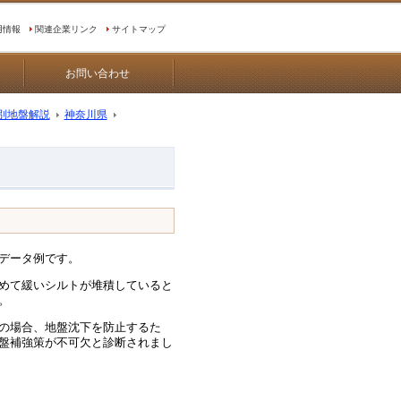
用情報
関連企業リンク
サイトマップ
お問い合わせ
別地盤解説
神奈川県
データ例です。
めて緩いシルトが堆積していると
。
の場合、地盤沈下を防止するた
盤補強策が不可欠と診断されまし