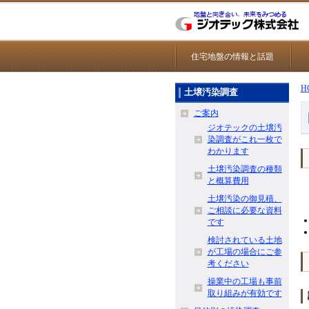
住宅地盤の情報と話題
H
土壌汚染調査
ご案内
ジオテックの土壌汚
染調査がこれ一枚で
わかります
土壌汚染調査の種類
と概算費用
土壌汚染の御見積、
ご相談に必要な資料
です
検討されている土地
が工場の場合にご参
考ください
操業中の工場も事前
取り組みが有効です