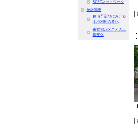
SCSCネットワーク
統計調査
住宅予定地における
土地利用の変化
東京都23区ごとの工
場変化