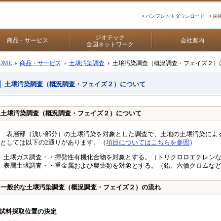
パンフレットダウンロード
採
ジオテック
商品・サービス
会社案内
全国ネットワーク
OME
商品・サービス
土壌汚染調査
土壌汚染調査（概況調査・フェイズ２）
土壌汚染調査（概況調査・フェイズ２）について
土壌汚染調査（概況調査・フェイズ２）について
表層部（浅い部分）の土壌汚染を対象とした調査で、土地の土壌汚染によ
としては以下の2通りがあります。（
項目についてはこちらを参照
）
土壌ガス調査・・揮発性有機化合物を対象とする。（トリクロロエチレン
表層土壌調査・・重金属および農薬類を対象とする。（鉛、六価クロムな
一般的な土壌汚染調査（概況調査・フェイズ２）の流れ
試料採取位置の決定