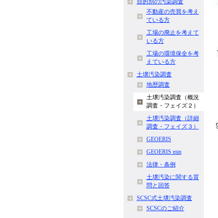
目的別の汚染調査
不動産の売買を考え
ている方
工場の廃止を考えて
いる方
工場の環境保全を考
えている方
土壌汚染調査
地歴調査
土壌汚染調査（概況
調査・フェイズ２）
土壌汚染調査（詳細
調査・フェイズ３）
GEOERIS
GEOERIS min
法律・条例
土壌汚染に関する質
問と回答
SCSC式土壌汚染調査
SCSCのご紹介