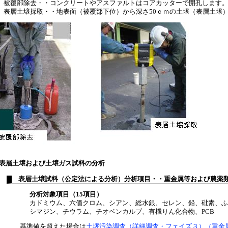
被覆部除去・・コンクリートやアスファルトはコアカッターで開孔します
表層土壌採取・・地表面（被覆部下位）から深さ50ｃｍの土壌（表層土壌
表層土壌および土壌ガス試料の分析
表層土壌試料（公定法による分析）分析項目・・重金属等および農薬
分析対象項目（15項目）
カドミウム、六価クロム、シアン、総水銀、セレン、鉛、砒素、ふ
シマジン、チウラム、チオベンカルブ、有機りん化合物、PCB
基準値を超えた場合は
土壌汚染調査（詳細調査・フェイズ３）（重金