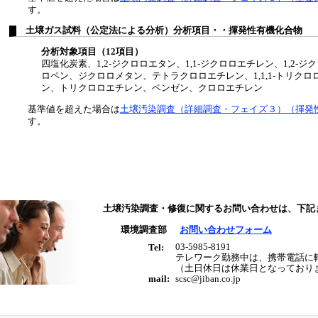
す。
土壌ガス試料（公定法による分析）分析項目・・揮発性有機化合物
分析対象項目（12項目）
四塩化炭素、1,2-ジクロロエタン、1,1-ジクロロエチレン、1,2-ジ
ロペン、ジクロロメタン、テトラクロロエチレン、1,1,1-トリクロロ
ン、トリクロロエチレン、ベンゼン、クロロエチレン
基準値を超えた場合は
土壌汚染調査（詳細調査・フェイズ３）（揮発
す。
土壌汚染調査・修復に関するお問い合わせは、下記
環境調査部
お問い合わせフォーム
03-5985-8191
Tel:
テレワーク勤務中は、携帯電話に
（土日休日は休業日となっており
scsc@jiban.co.jp
mail: