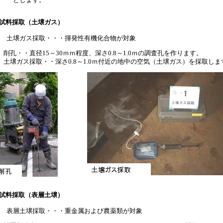
とします。
試料採取（土壌ガス）
土壌ガス採取・・・揮発性有機化合物が対象
削孔・・直径15～30ｍｍ程度、深さ0.8～1.0ｍの調査孔を作ります。
土壌ガス採取・・深さ0.8～1.0ｍ付近の地中の空気（土壌ガス）を採取しま
試料採取（表層土壌）
表層土壌採取・・・重金属および農薬類が対象