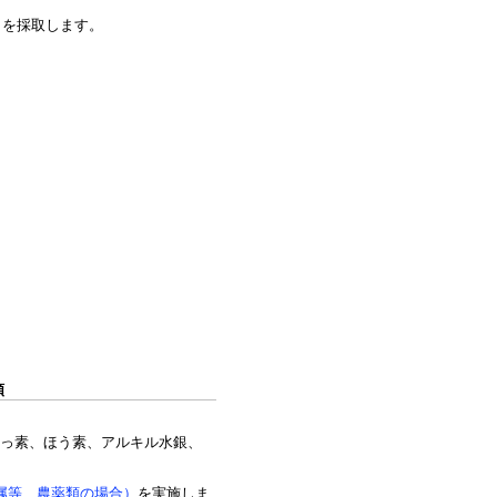
。
）を採取します。
類
っ素、ほう素、アルキル水銀、
属等、農薬類の場合）
を実施しま