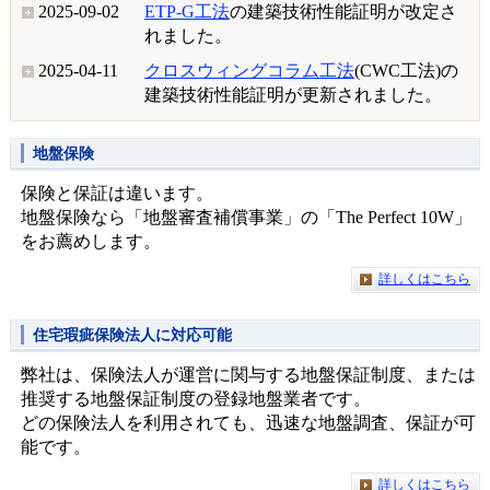
2025-09-02
ETP-G工法
の建築技術性能証明が改定さ
れました。
2025-04-11
クロスウィングコラム工法
(CWC工法)の
建築技術性能証明が更新されました。
2023-05-02
ETP工法
に新仕様が追加されました。
地盤保険
2022-09-05
ETP-G工法
の建築技術性能証明が更新さ
れました。
保険と保証は違います。
地盤保険なら「地盤審査補償事業」の「The Perfect 10W」
2022-04-18
クロスウィングコラム工法
(CWC工法)の
をお薦めします。
建築技術性能証明が更新されました。
詳しくはこちら
住宅瑕疵保険法人に対応可能
弊社は、保険法人が運営に関与する地盤保証制度、または
推奨する地盤保証制度の登録地盤業者です。
どの保険法人を利用されても、迅速な地盤調査、保証が可
能です。
詳しくはこちら