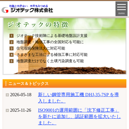
menu
ジオテック技術陣による基礎地盤設計支援
地盤調査・補強工事の全国対応を可能に
住宅瑕疵保険法人に対応可能
さまざまな工法による補強工事に対応可能
地盤調査だけでなく土壌汚染調査も可能
ニュース＆トピックス
2026-05-18
新しい鋼管専用施工機 DHJ-35-7SP を導
入しました。
2025-11-26
ISO9001の運用範囲に「沈下修正工事」
を新たに追加し、認証範囲を拡大いたし
ました。