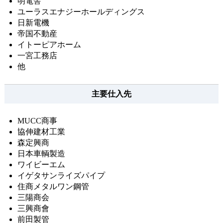
明電舎
ユーラスエナジーホールディングス
日新電機
帝国不動産
イトーピアホーム
一宮工務店
他
主要仕入先
MUCC商事
協伸建材工業
森定興商
日本車輌製造
ワイビーエム
イゲタサンライズパイプ
住商メタルワン鋼管
三陽商会
三興商會
前田製管