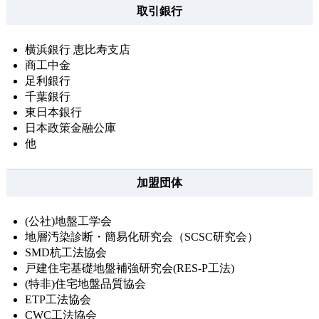
取引銀行
横浜銀行 恵比寿支店
商工中金
足利銀行
千葉銀行
東日本銀行
日本政策金融公庫
他
加盟団体
(公社)地盤工学会
地層汚染診断・簡易化研究会（SCSC研究会）
SMD杭工法協会
戸建住宅基礎地盤補強研究会(RES-P工法)
(特非)住宅地盤品質協会
ETP工法協会
CWC工法協会