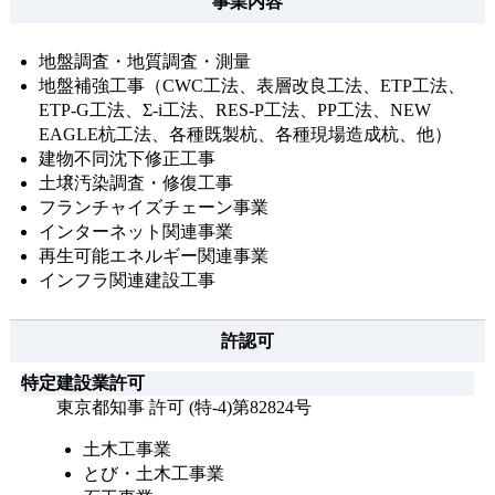
事業内容
地盤調査・地質調査・測量
地盤補強工事（CWC工法、表層改良工法、ETP工法、
ETP-G工法、Σ-i工法、RES-P工法、PP工法、NEW
EAGLE杭工法、各種既製杭、各種現場造成杭、他）
建物不同沈下修正工事
土壌汚染調査・修復工事
フランチャイズチェーン事業
インターネット関連事業
再生可能エネルギー関連事業
インフラ関連建設工事
許認可
特定建設業許可
東京都知事 許可 (特-4)第82824号
土木工事業
とび・土木工事業