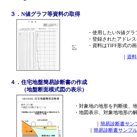
３．N値グラフ等資料の取得
・使用したいN値グラ
・登録されたアドレス
・資料はTIFF形式の
｜
資料
４．住宅地盤簡易診断書の作成
（地盤断面模式図の表示）
・対象地の地形を判断後、
・地図表示、対象地地形の
｜
簡易診断書サン
｜
簡易診断書サンプ